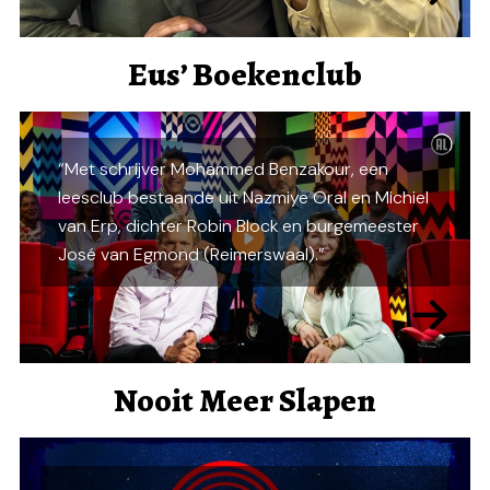
Eus’ Boekenclub
“Met schrijver Mohammed Benzakour, een
leesclub bestaande uit Nazmiye Oral en Michiel
van Erp, dichter Robin Block en burgemeester
José van Egmond (Reimerswaal).”
Nooit Meer Slapen