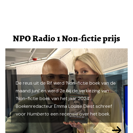
NPO Radio 1 Non-fictie prijs
De reus uit de Rif werd ‘Non-fictie boek van de
maand juni’ en werd 2e bij de verkiezing van
‘Non-fictie boek van het jaar 2024’.
Boekenredacteur Emma Louise Diest schreef
voor
Humberto
een recensie over het boek.